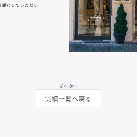
綺麗にしていただい
投
前へ
次へ
稿
実績一覧へ戻る
ナ
ビ
ゲ
ー
シ
ョ